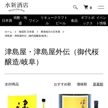
0
焼酎・泡
リキュー
クラフト
ギフトボ
イベン
日本酒
ワイン
食品
盛
ル
ビール
ックス
ト情報
ホーム
地域別 日本酒
東海地方の日本酒
津島屋・津島屋外伝（御代桜醸造/岐阜）
津島屋・津島屋外伝（御代桜
醸造/岐阜）
全20商品
おすすめ順
価格順
新着順