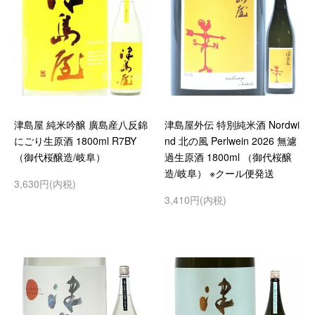
津島屋 純米吟醸 廣島産八反錦
津島屋外伝 特別純米酒 Nordwi
にごり生原酒 1800ml R7BY
nd 北の風 Perlwein 2026 無濾
（御代桜醸造/岐阜）
過生原酒 1800ml （御代桜醸
造/岐阜） ※クール便発送
3,630円(内税)
3,410円(内税)