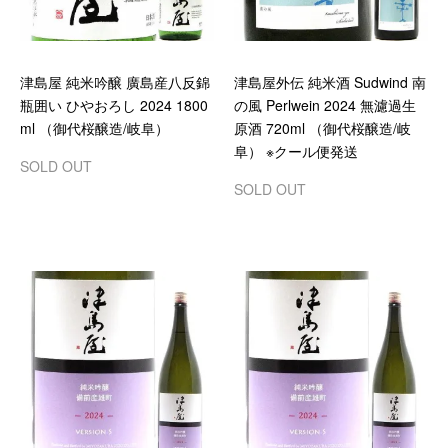
津島屋 純米吟醸 廣島産八反錦
津島屋外伝 純米酒 Sudwind 南
瓶囲い ひやおろし 2024 1800
の風 Perlwein 2024 無濾過生
ml （御代桜醸造/岐阜）
原酒 720ml （御代桜醸造/岐
阜） ※クール便発送
SOLD OUT
SOLD OUT