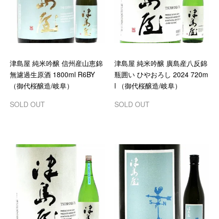
津島屋 純米吟醸 信州産山恵錦
津島屋 純米吟醸 廣島産八反錦
無濾過生原酒 1800ml R6BY
瓶囲い ひやおろし 2024 720m
（御代桜醸造/岐阜）
l （御代桜醸造/岐阜）
SOLD OUT
SOLD OUT