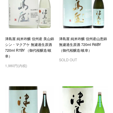
津島屋 純米吟醸 信州産 美山錦
津島屋 純米吟醸 信州産山恵錦
シン・マクアケ 無濾過生原酒
無濾過生原酒 720ml R6BY
720ml R7BY （御代桜醸造/岐
（御代桜醸造/岐阜）
阜）
SOLD OUT
1,980円(内税)