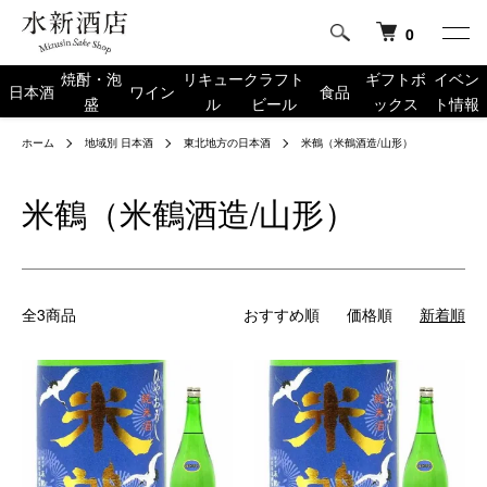
0
焼酎・泡
リキュー
クラフト
ギフトボ
イベン
日本酒
ワイン
食品
盛
ル
ビール
ックス
ト情報
ホーム
地域別 日本酒
東北地方の日本酒
米鶴（米鶴酒造/山形）
米鶴（米鶴酒造/山形）
全3商品
おすすめ順
価格順
新着順