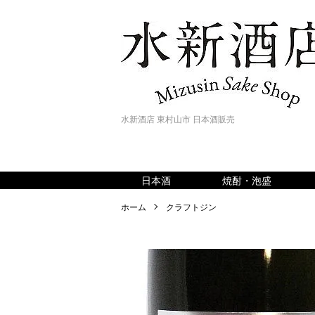
水新酒店 東村山市 日本酒販売
日本酒
焼酎・泡盛
ホーム
クラフトジン