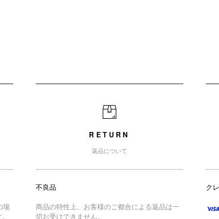
RETURN
返品について
不良品
ク
の場
商品の特性上、お客様のご都合による返品は一
す。
切お受けできません。