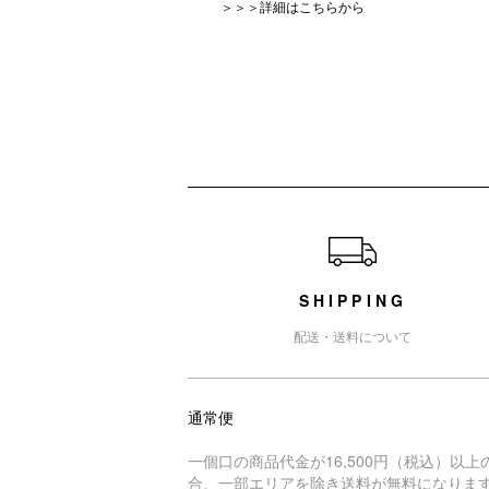
＞＞＞詳細はこちらから
ショッピングガイド
SHIPPING
配送・送料について
通常便
一個口の商品代金が16,500円（税込）以上
合、一部エリアを除き送料が無料になりま