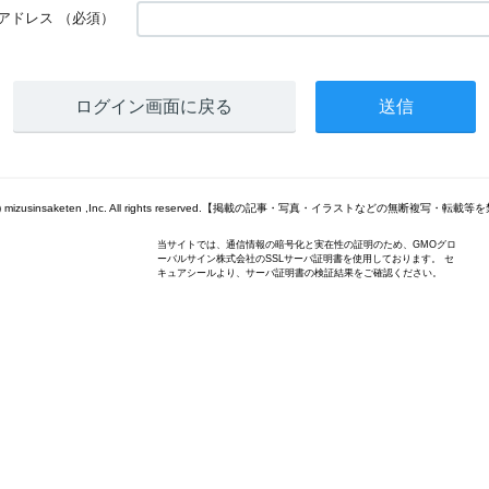
アドレス
（必須）
ログイン画面に戻る
t (c) mizusinsaketen ,Inc. All rights reserved.【掲載の記事・写真・イラストなどの無断複写・転
当サイトでは、通信情報の暗号化と実在性の証明のため、GMOグロ
ーバルサイン株式会社のSSLサーバ証明書を使用しております。 セ
キュアシールより、サーバ証明書の検証結果をご確認ください。