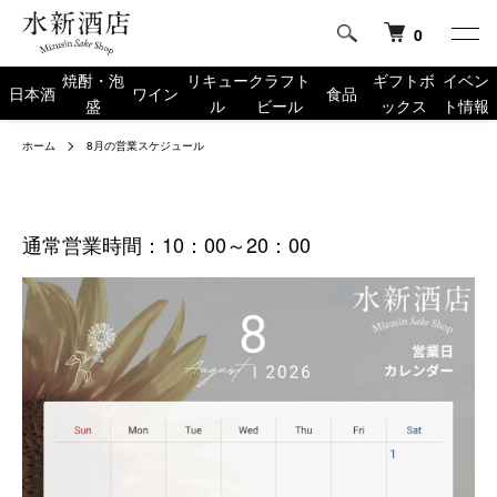
0
焼酎・泡
リキュー
クラフト
ギフトボ
イベン
日本酒
ワイン
食品
盛
ル
ビール
ックス
ト情報
ホーム
8月の営業スケジュール
通常営業時間：10：00～20：00