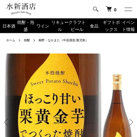
0
焼酎・泡
リキュー
クラフト
ギフトボ
イベン
日本酒
ワイン
食品
盛
ル
ビール
ックス
ト情報
ホーム
焼酎
桐野・なかまた（中俣酒造/鹿児島）