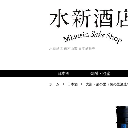
水新酒店 東村山市 日本酒販売
日本酒
焼酎・泡盛
ホーム
日本酒
大那・菊の里（菊の里酒造