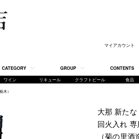
マイアカウント
CATEGORY
GROUP
CONTENTS
ワイン
リキュール
クラフトビール
食品
/栃木）
大那 新たな 
回火入れ 専
（菊の里酒造