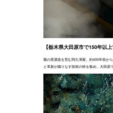
【栃木県大田原市で150年以
菊の里酒造を営む阿久津家。約400年前か
と革新が織りなす技術の粋を集め、大田原