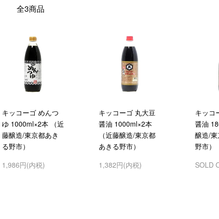
全3商品
キッコーゴ めんつ
キッコーゴ 丸大豆
キッコ
ゆ 1000ml×2本 （近
醤油 1000ml×2本
醤油 18
藤醸造/東京都あき
（近藤醸造/東京都
醸造/
る野市）
あきる野市）
野市）
1,986円(内税)
1,382円(内税)
SOLD 