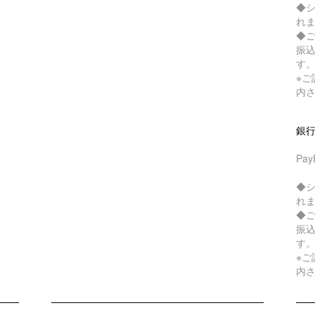
◆
れ
◆
振
す
※
内
銀
Pa
◆
れ
◆
振
す
※
内