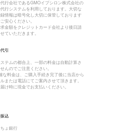
済代行会社であるGMOイプシロン株式会社の
済代行システムを利用しております。大切な
登録情報は暗号化し大切に保管しております
でご安心ください。
請求金額をクレジットカード会社より後日請
させていただきます。
品代引
システムの都合上、一部の料金は自動計算さ
ませんのでご注意ください。
正確な料金は、ご購入手続き完了後に当店から
ールまたは電話にてご案内させて頂きます。
お届け時に現金でお支払いください。
行振込
うちょ銀行