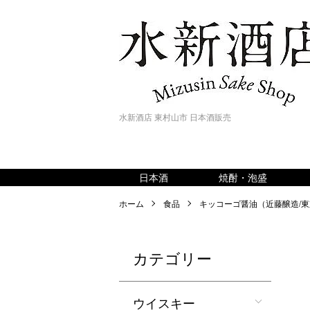
水新酒店 東村山市 日本酒販売
日本酒
焼酎・泡盛
ホーム
食品
キッコーゴ醤油（近藤醸造/
カテゴリー
ウイスキー