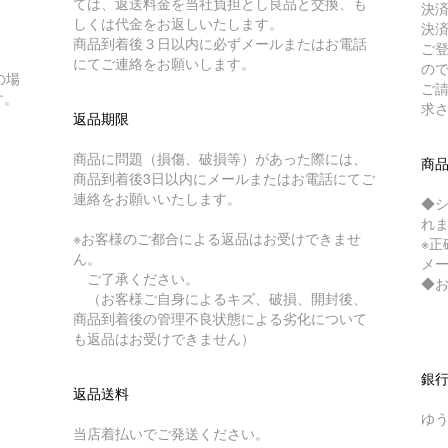
ては、返送料金を当社負担とし良品と交換、も
決
しくは代金をお返しいたします。
決
商品到着後３日以内に必ずメールまたはお電話
ご
にてご連絡をお願いします。
の
の場
ご
す。
求
返品期限
商品に問題（損傷、破損等）があった際には、
商
商品到着後3日以内にメールまたはお電話にてご
連絡をお願いいたします。
◆
れ
※お客様のご都合による返品はお受けできませ
※
ん。
メ
ご了承ください。
◆
（お客様ご自身によるキズ、破損、開封後、
商品到着後の管理不良状態による劣化について
も返品はお受けできません）
銀
返品送料
ゆ
当店着払いでご発送ください。