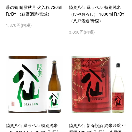
萩の鶴 晴雲秋月 火入れ 720ml
陸奥八仙 緑ラベル 特別純米
R7BY （萩野酒造/宮城）
（ひやおろし） 1800ml R7BY
（八戸酒造/青森）
1,870円(内税)
3,850円(内税)
陸奥八仙 緑ラベル 特別純米
陸奥八仙 新春祝酒 純米吟醸 生