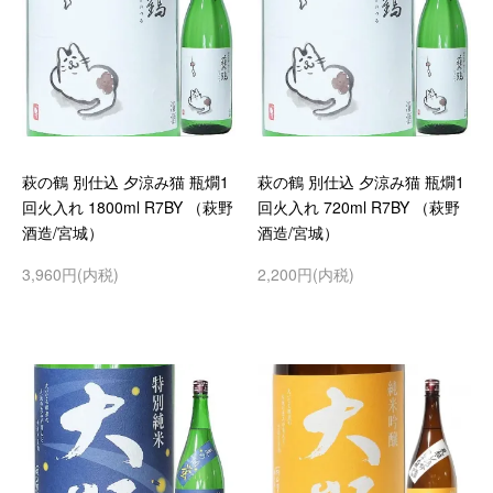
萩の鶴 別仕込 夕涼み猫 瓶燗1
萩の鶴 別仕込 夕涼み猫 瓶燗1
回火入れ 1800ml R7BY （萩野
回火入れ 720ml R7BY （萩野
酒造/宮城）
酒造/宮城）
3,960円(内税)
2,200円(内税)