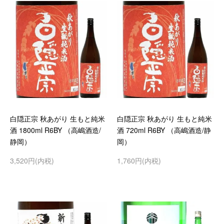
白隠正宗 秋あがり 生もと純米
白隠正宗 秋あがり 生もと純米
酒 1800ml R6BY （高嶋酒造/
酒 720ml R6BY （高嶋酒造/静
静岡）
岡）
3,520円(内税)
1,760円(内税)