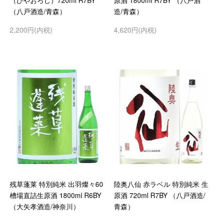
（ひやおろし）720ml R7BY
原酒 1800ml R7BY （八戸酒
（八戸酒造/青森）
造/青森）
2,200円(内税)
4,620円(内税)
残草蓬莱 特別純米 出羽燦々60
陸奥八仙 赤ラベル 特別純米 生
槽場直詰生原酒 1800ml R6BY
原酒 720ml R7BY （八戸酒造/
（大矢孝酒造/神奈川）
青森）