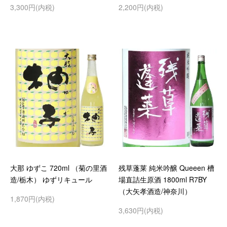
3,300円(内税)
2,200円(内税)
大那 ゆずこ 720ml （菊の里酒
残草蓬莱 純米吟醸 Queeen 槽
造/栃木） ゆずリキュール
場直詰生原酒 1800ml R7BY
（大矢孝酒造/神奈川）
1,870円(内税)
3,630円(内税)