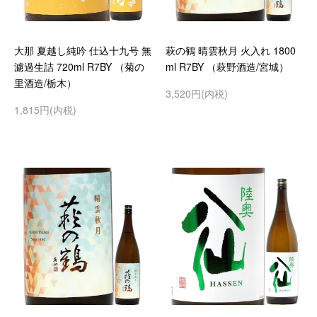
大那 夏越し純吟 仕込十九号 無
萩の鶴 晴雲秋月 火入れ 1800
濾過生詰 720ml R7BY （菊の
ml R7BY （萩野酒造/宮城）
里酒造/栃木）
3,520円(内税)
1,815円(内税)