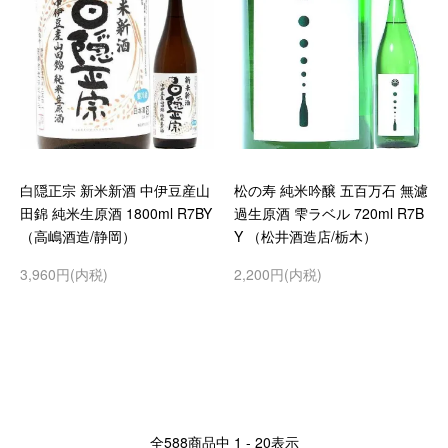
白隠正宗 新米新酒 中伊豆産山
松の寿 純米吟醸 五百万石 無濾
田錦 純米生原酒 1800ml R7BY
過生原酒 雫ラベル 720ml R7B
（高嶋酒造/静岡）
Y （松井酒造店/栃木）
3,960円(内税)
2,200円(内税)
全
588
商品中
1 - 20
表示