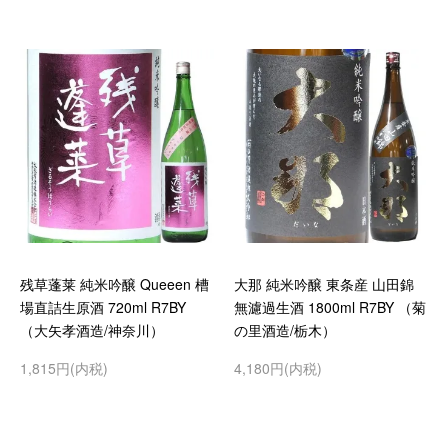
残草蓬莱 純米吟醸 Queeen 槽
大那 純米吟醸 東条産 山田錦
場直詰生原酒 720ml R7BY
無濾過生酒 1800ml R7BY （菊
（大矢孝酒造/神奈川）
の里酒造/栃木）
1,815円(内税)
4,180円(内税)