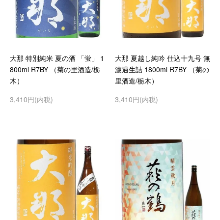
大那 特別純米 夏の酒 「蛍」 1
大那 夏越し純吟 仕込十九号 無
800ml R7BY （菊の里酒造/栃
濾過生詰 1800ml R7BY （菊の
木）
里酒造/栃木）
3,410円(内税)
3,410円(内税)