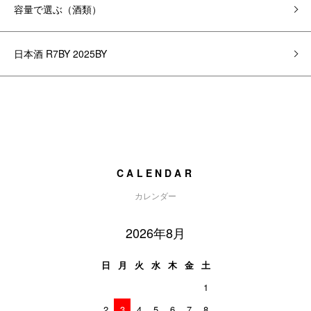
容量で選ぶ（酒類）
日本酒 R7BY 2025BY
CALENDAR
カレンダー
2026年8月
日
月
火
水
木
金
土
1
2
3
4
5
6
7
8