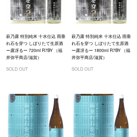
萩乃露 特別純米 十水仕込 雨垂
萩乃露 特別純米 十水仕込 雨垂
れ石を穿つ しぼりたて生原酒
れ石を穿つ しぼりたて生原酒
ー露冴るー 720ml R7BY （福
ー露冴るー 1800ml R7BY （福
井弥平商店/滋賀）
井弥平商店/滋賀）
SOLD OUT
SOLD OUT