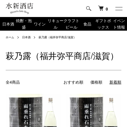
0
焼酎・泡
リキュー
クラフト
ギフトボ
イベン
日本酒
ワイン
食品
盛
ル
ビール
ックス
ト情報
ホーム
日本酒
萩乃露（福井弥平商店/滋賀）
萩乃露（福井弥平商店/滋賀）
全4商品
おすすめ順
価格順
新着順