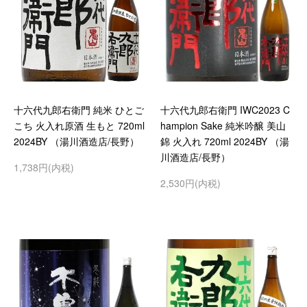
十六代九郎右衛門 純米 ひとご
十六代九郎右衛門 IWC2023 C
こち 火入れ原酒 生もと 720ml
hampion Sake 純米吟醸 美山
2024BY （湯川酒造店/長野）
錦 火入れ 720ml 2024BY （湯
川酒造店/長野）
1,738円(内税)
2,530円(内税)