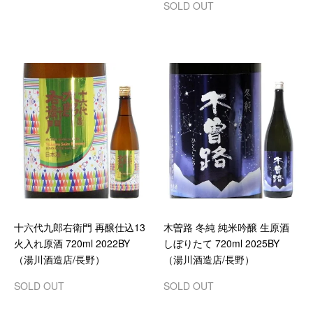
SOLD OUT
十六代九郎右衛門 再醸仕込13
木曽路 冬純 純米吟醸 生原酒
火入れ原酒 720ml 2022BY
しぼりたて 720ml 2025BY
（湯川酒造店/長野）
（湯川酒造店/長野）
SOLD OUT
SOLD OUT