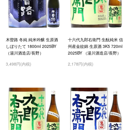
木曽路 冬純 純米吟醸 生原酒
十六代九郎右衛門 生酛純米 信
しぼりたて 1800ml 2025BY
州産金紋錦 生原酒 3K5 720ml
（湯川酒造店/長野）
2025BY （湯川酒造店/長野）
3,498円(内税)
2,178円(内税)