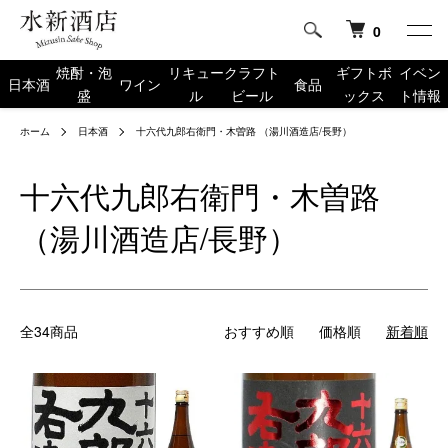
0
焼酎・泡
リキュー
クラフト
ギフトボ
イベン
日本酒
ワイン
食品
盛
ル
ビール
ックス
ト情報
ホーム
日本酒
十六代九郎右衛門・木曽路 （湯川酒造店/長野）
十六代九郎右衛門・木曽路
（湯川酒造店/長野）
全34商品
おすすめ順
価格順
新着順