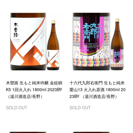
木曽路 生もと純米吟醸 金紋錦
十六代九郎右衛門 生もと純米
K5 1回火入れ 1800ml 2023BY
愛山13 火入れ原酒 1800ml 20
（湯川酒造店/長野）
23BY （湯川酒造店/長野）
SOLD OUT
SOLD OUT