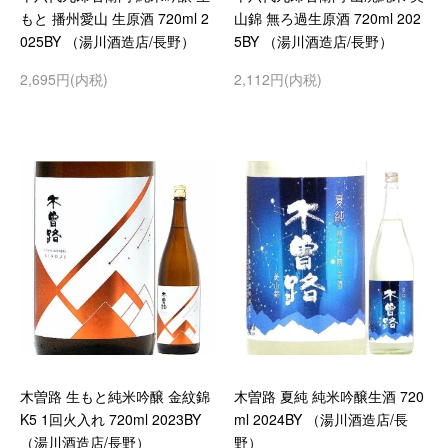
もと 播州愛山 生原酒 720ml 2
山錦 無ろ過生原酒 720ml 202
025BY （湯川酒造店/長野）
5BY （湯川酒造店/長野）
2,695円(内税)
2,112円(内税)
木曽路 生もと純米吟醸 金紋錦
木曽路 夏純 純米吟醸生酒 720
K5 1回火入れ 720ml 2023BY
ml 2024BY （湯川酒造店/長
（湯川酒造店/長野）
野）