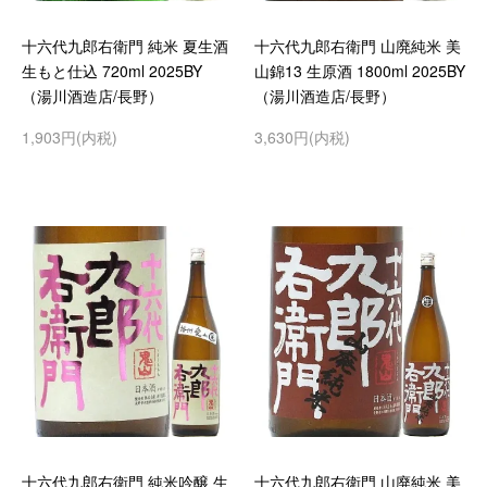
十六代九郎右衛門 純米 夏生酒
十六代九郎右衛門 山廃純米 美
生もと仕込 720ml 2025BY
山錦13 生原酒 1800ml 2025BY
（湯川酒造店/長野）
（湯川酒造店/長野）
1,903円(内税)
3,630円(内税)
十六代九郎右衛門 純米吟醸 生
十六代九郎右衛門 山廃純米 美