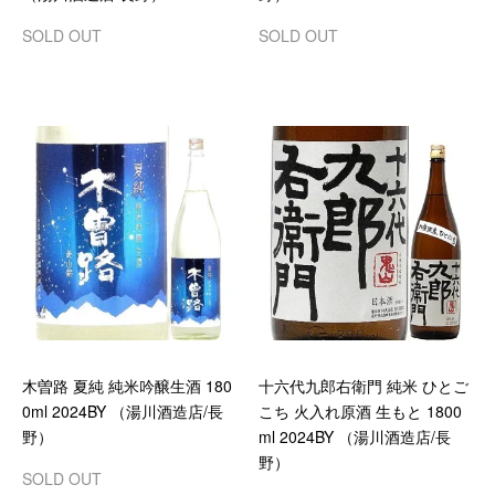
SOLD OUT
SOLD OUT
木曽路 夏純 純米吟醸生酒 180
十六代九郎右衛門 純米 ひとご
0ml 2024BY （湯川酒造店/長
こち 火入れ原酒 生もと 1800
野）
ml 2024BY （湯川酒造店/長
野）
SOLD OUT