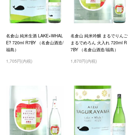
名倉山 純米生酒 LAKE×WHAL
名倉山 純米吟醸 まるでりんご
E? 720ml R7BY （名倉山酒造/
まるでめろん 火入れ 720ml R
福島）
7BY （名倉山酒造/福島）
1,705円(内税)
1,870円(内税)