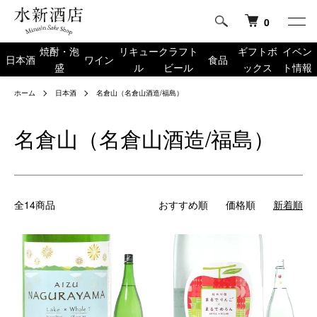
0
焼酎・泡
リキュー
クラフト
ギフトボ
イベン
日本酒
ワイン
食品
盛
ル
ビール
ックス
ト情報
ホーム
日本酒
名倉山（名倉山酒造/福島）
名倉山（名倉山酒造/福島）
全14商品
おすすめ順
価格順
新着順