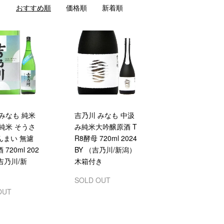
おすすめ順
価格順
新着順
みなも 純米
吉乃川 みなも 中汲
純米 そうさ
み純米大吟醸原酒 T
んまい 無濾
R8酵母 720ml 2024
720ml 202
BY （吉乃川/新潟）
（吉乃川/新
木箱付き
SOLD OUT
OUT