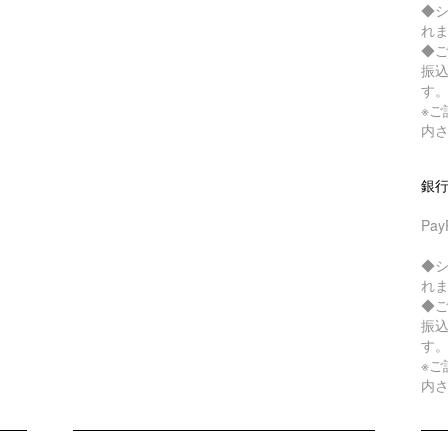
◆
れ
◆
振
す
※
内
銀
Pa
◆
れ
◆
振
す
※
内