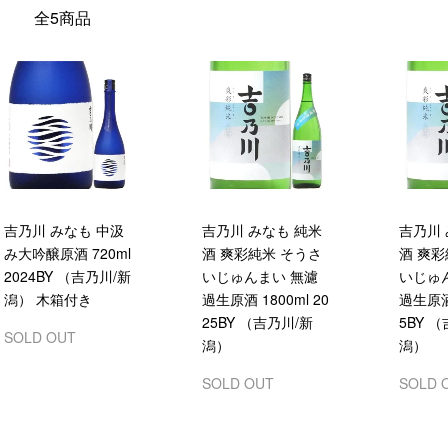
全5商品
吉乃川 みなも 中汲
吉乃川 みなも 純米
吉乃川 
み大吟醸原酒 720ml
酒 爽彩純米 そうさ
酒 爽彩
2024BY （吉乃川/新
いじゅんまい 無濾
いじゅ
潟） 木箱付き
過生原酒 1800ml 20
過生原酒 
25BY （吉乃川/新
5BY 
SOLD OUT
潟）
潟）
SOLD OUT
SOLD 