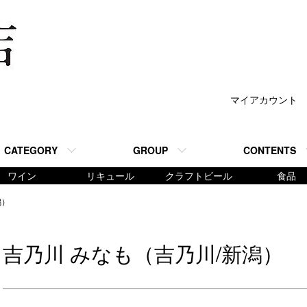
マイアカウント
CATEGORY
GROUP
CONTENTS
ワイン
リキュール
クラフトビール
食品
潟）
吉乃川 みなも（吉乃川/新潟）