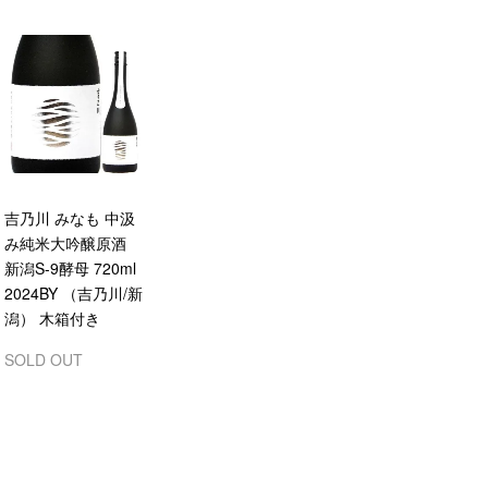
吉乃川 みなも 中汲
み純米大吟醸原酒
新潟S-9酵母 720ml
2024BY （吉乃川/新
潟） 木箱付き
SOLD OUT