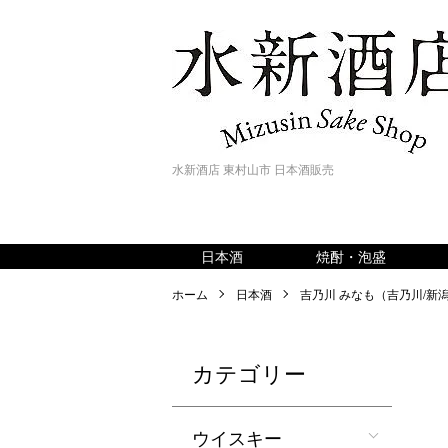
水新酒店 東村山市 日本酒販売
日本酒
焼酎・泡盛
ホーム
日本酒
吉乃川 みなも（吉乃川/新
カテゴリー
ウイスキー