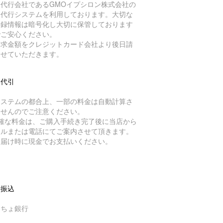
済代行会社であるGMOイプシロン株式会社の
済代行システムを利用しております。大切な
登録情報は暗号化し大切に保管しております
でご安心ください。
請求金額をクレジットカード会社より後日請
させていただきます。
品代引
システムの都合上、一部の料金は自動計算さ
ませんのでご注意ください。
正確な料金は、ご購入手続き完了後に当店から
ールまたは電話にてご案内させて頂きます。
お届け時に現金でお支払いください。
行振込
うちょ銀行