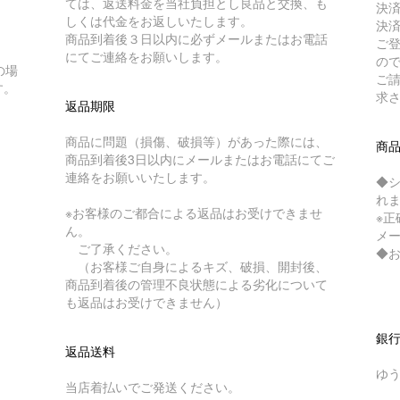
ては、返送料金を当社負担とし良品と交換、も
決
しくは代金をお返しいたします。
決
商品到着後３日以内に必ずメールまたはお電話
ご
にてご連絡をお願いします。
の
の場
ご
す。
求
返品期限
商品に問題（損傷、破損等）があった際には、
商
商品到着後3日以内にメールまたはお電話にてご
連絡をお願いいたします。
◆
れ
※お客様のご都合による返品はお受けできませ
※
ん。
メ
ご了承ください。
◆
（お客様ご自身によるキズ、破損、開封後、
商品到着後の管理不良状態による劣化について
も返品はお受けできません）
銀
返品送料
ゆ
当店着払いでご発送ください。