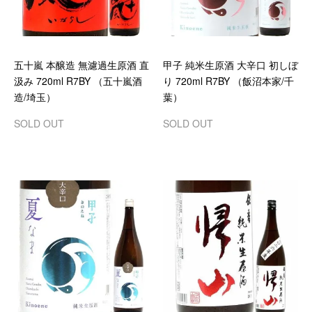
五十嵐 本醸造 無濾過生原酒 直
甲子 純米生原酒 大辛口 初しぼ
汲み 720ml R7BY （五十嵐酒
り 720ml R7BY （飯沼本家/千
造/埼玉）
葉）
SOLD OUT
SOLD OUT