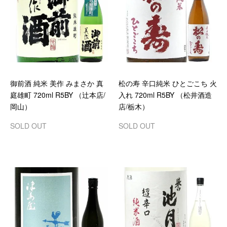
御前酒 純米 美作 みまさか 真
松の寿 辛口純米 ひとごこち 火
庭雄町 720ml R5BY （辻本店/
入れ 720ml R5BY （松井酒造
岡山）
店/栃木）
SOLD OUT
SOLD OUT