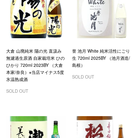
大倉 山廃純米 陽の光 直汲み
誉 池月 White 純米活性にごり
無濾過生原酒 自家栽培米 ひの
生 720ml 2025BY （池月酒造/
ひかり 720ml 2023BY （大倉
島根）
本家/奈良）※当店マイナス5度
SOLD OUT
氷温熟成酒
SOLD OUT