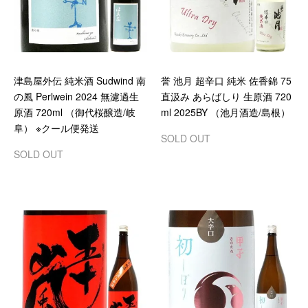
津島屋外伝 純米酒 Sudwind 南
誉 池月 超辛口 純米 佐香錦 75
の風 Perlwein 2024 無濾過生
直汲み あらばしり 生原酒 720
原酒 720ml （御代桜醸造/岐
ml 2025BY （池月酒造/島根）
阜） ※クール便発送
SOLD OUT
SOLD OUT