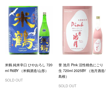
米鶴 純米辛口 ひやおろし 720
誉 池月 Pink 活性桃色にごり
ml R6BY （米鶴酒造/山形）
生 720ml 2025BY （池月酒造/
島根）
SOLD OUT
SOLD OUT