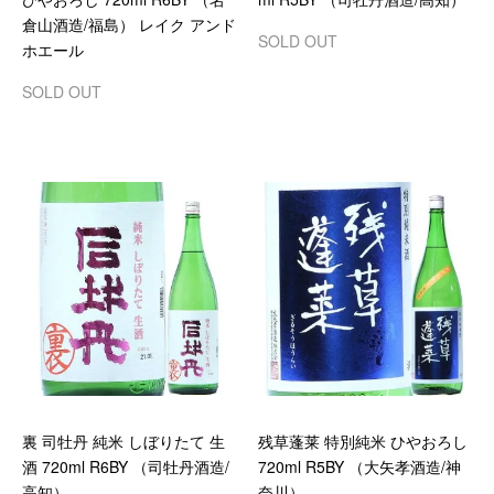
倉山酒造/福島） レイク アンド
SOLD OUT
ホエール
SOLD OUT
裏 司牡丹 純米 しぼりたて 生
残草蓬莱 特別純米 ひやおろし
酒 720ml R6BY （司牡丹酒造/
720ml R5BY （大矢孝酒造/神
高知）
奈川）