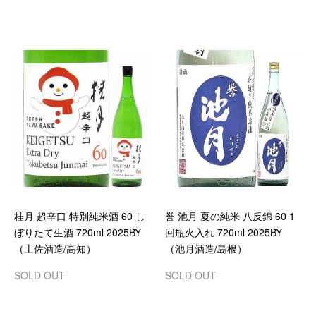
桂月 超辛口 特別純米酒 60 し
誉 池月 夏の純米 八反錦 60 1
ぼりたて生酒 720ml 2025BY
回瓶火入れ 720ml 2025BY
（土佐酒造/高知）
（池月酒造/島根）
SOLD OUT
SOLD OUT