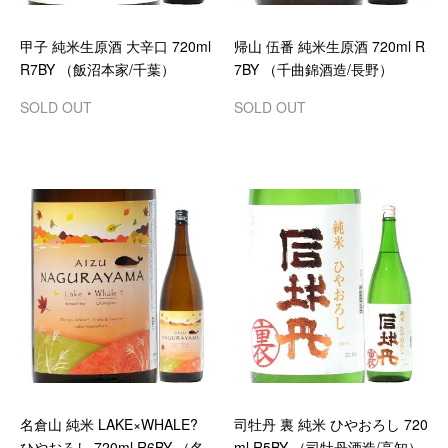
甲子 純米生原酒 大辛口 720ml
帰山 伍番 純米生原酒 720ml R
R7BY （飯沼本家/千葉）
7BY （千曲錦酒造/長野）
SOLD OUT
SOLD OUT
名倉山 純米 LAKE×WHALE?
司牡丹 裏 純米 ひやおろし 720
ひやおろし 720ml R6BY （名
ml R5BY （司牡丹酒造/高知）