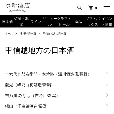
0
焼酎・泡
リキュー
クラフト
ギフトボ
イベン
日本酒
ワイン
食品
盛
ル
ビール
ックス
ト情報
ホーム
地域別 日本酒
甲信越地方の日本酒
甲信越地方の日本酒
グループ一覧
十六代九郎右衛門・木曽路（湯川酒造店/長野）
菱湖（峰乃白梅酒造/新潟）
吉乃川 みなも（吉乃川/新潟）
帰山（千曲錦酒造/長野）