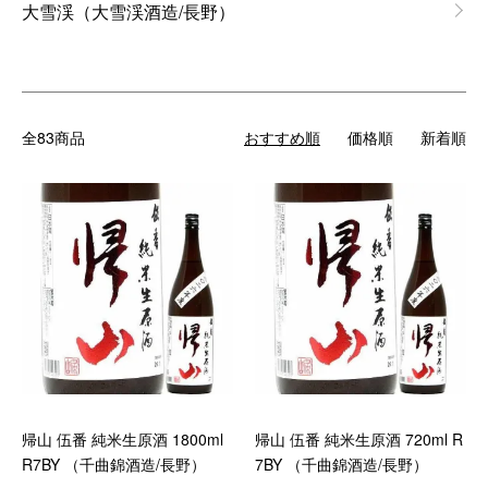
大雪渓（大雪渓酒造/長野）
全83商品
おすすめ順
価格順
新着順
帰山 伍番 純米生原酒 1800ml
帰山 伍番 純米生原酒 720ml R
R7BY （千曲錦酒造/長野）
7BY （千曲錦酒造/長野）