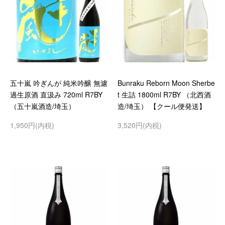
五十嵐 吟ぎんが 純米吟醸 無濾
Bunraku Reborn Moon Sherbe
過生原酒 直汲み 720ml R7BY
t 生詰 1800ml R7BY （北西酒
（五十嵐酒造/埼玉）
造/埼玉） 【クール便発送】
1,950円(内税)
3,520円(内税)