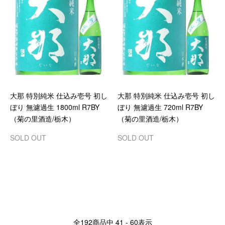
大那 特別純米 仕込み壱号 初し
大那 特別純米 仕込み壱号 初し
ぼり 無濾過生 1800ml R7BY
ぼり 無濾過生 720ml R7BY
（菊の里酒造/栃木）
（菊の里酒造/栃木）
SOLD OUT
SOLD OUT
全
192
商品中
41 - 60
表示