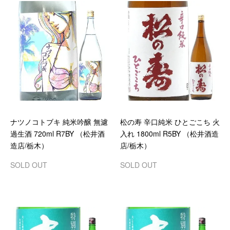
ナツノコトブキ 純米吟醸 無濾
松の寿 辛口純米 ひとごこち 火
過生酒 720ml R7BY （松井酒
入れ 1800ml R5BY （松井酒造
造店/栃木）
店/栃木）
SOLD OUT
SOLD OUT