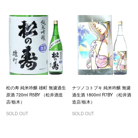
松の寿 純米吟醸 雄町 無濾過生
ナツノコトブキ 純米吟醸 無濾
原酒 720ml R5BY （松井酒造
過生酒 1800ml R7BY （松井酒
店/栃木）
造店/栃木）
SOLD OUT
SOLD OUT