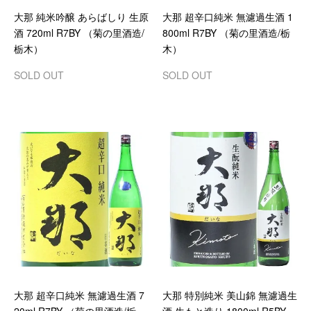
大那 純米吟醸 あらばしり 生原
大那 超辛口純米 無濾過生酒 1
酒 720ml R7BY （菊の里酒造/
800ml R7BY （菊の里酒造/栃
栃木）
木）
SOLD OUT
SOLD OUT
大那 超辛口純米 無濾過生酒 7
大那 特別純米 美山錦 無濾過生