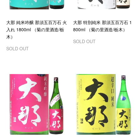
大那 純米吟醸 那須五百万石 火
大那 特別純米 那須五百万石 1
入れ 1800ml （菊の里酒造/栃
800ml （菊の里酒造/栃木）
木）
SOLD OUT
SOLD OUT