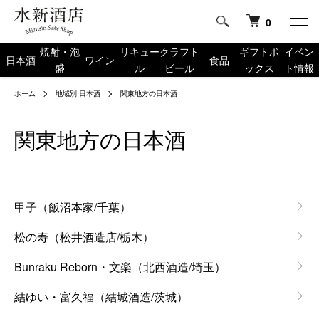
0
焼酎・泡
リキュー
クラフト
ギフトボ
イベン
日本酒
ワイン
食品
盛
ル
ビール
ックス
ト情報
ホーム
地域別 日本酒
関東地方の日本酒
関東地方の日本酒
グループ一覧
甲子（飯沼本家/千葉）
松の寿（松井酒造店/栃木）
Bunraku Reborn・文楽（北西酒造/埼玉）
結ゆい・富久福（結城酒造/茨城）