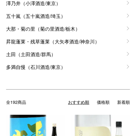
澤乃井（小澤酒造/東京）
五十嵐（五十嵐酒造/埼玉）
大那・菊の里（菊の里酒造/栃木）
昇龍蓬莱・残草蓬莱（大矢孝酒造/神奈川）
土田（土田酒造/群馬）
多満自慢（石川酒造/東京）
全192商品
おすすめ順
価格順
新着順