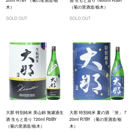
20ml R7BY （菊の里酒造/栃
酒 生もと造り 1800ml R5BY
木）
（菊の里酒造/栃木）
SOLD OUT
SOLD OUT
大那 特別純米 美山錦 無濾過生
大那 特別純米 夏の酒 「蛍」 7
酒 生もと造り 720ml R5BY
20ml R7BY （菊の里酒造/栃
（菊の里酒造/栃木）
木）