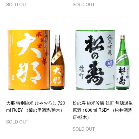
SOLD OUT
SOLD OUT
大那 特別純米 ひやおろし 720
松の寿 純米吟醸 雄町 無濾過生
ml R6BY （菊の里酒造/栃木）
原酒 1800ml R5BY （松井酒造
店/栃木）
SOLD OUT
SOLD OUT