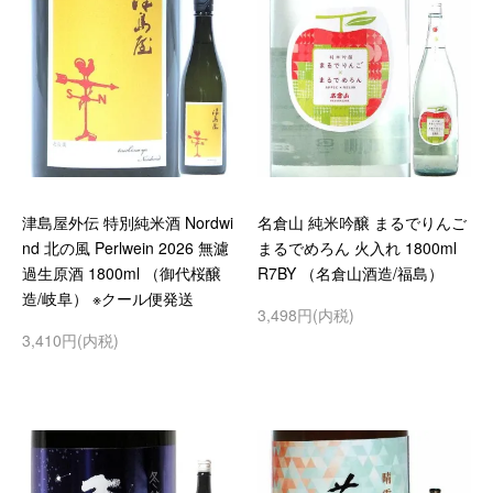
津島屋外伝 特別純米酒 Nordwi
名倉山 純米吟醸 まるでりんご
nd 北の風 Perlwein 2026 無濾
まるでめろん 火入れ 1800ml
過生原酒 1800ml （御代桜醸
R7BY （名倉山酒造/福島）
造/岐阜） ※クール便発送
3,498円(内税)
3,410円(内税)