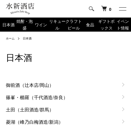
0
焼酎・泡
リキュー
クラフト
ギフトボ
イベン
日本酒
ワイン
食品
盛
ル
ビール
ックス
ト情報
ホーム
日本酒
日本酒
カテゴリー一覧
御前酒（辻本店/岡山）
篠峯・櫛羅（千代酒造/奈良）
土田（土田酒造/群馬）
菱湖（峰乃白梅酒造/新潟）