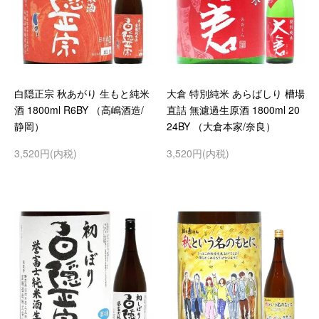
白隠正宗 秋あがり 生もと純米
大倉 特別純米 あらばしり 槽場
酒 1800ml R6BY （高嶋酒造/
直詰 無濾過生原酒 1800ml 20
静岡）
24BY （大倉本家/奈良）
3,520円(内税)
3,520円(内税)