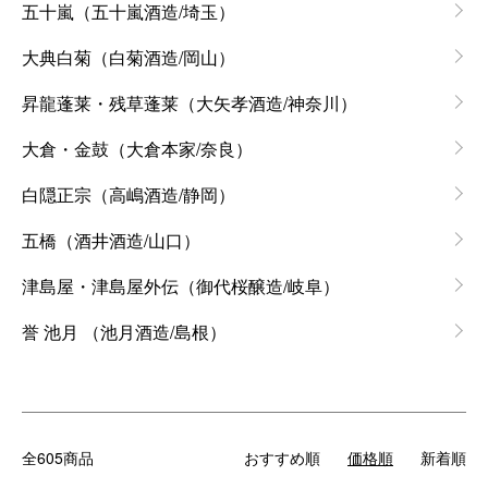
五十嵐（五十嵐酒造/埼玉）
大典白菊（白菊酒造/岡山）
昇龍蓬莱・残草蓬莱（大矢孝酒造/神奈川）
大倉・金鼓（大倉本家/奈良）
白隠正宗（高嶋酒造/静岡）
五橋（酒井酒造/山口）
津島屋・津島屋外伝（御代桜醸造/岐阜）
誉 池月 （池月酒造/島根）
全605商品
おすすめ順
価格順
新着順