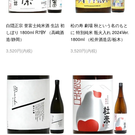
白隠正宗 誉富士純米酒 生詰 初
松の寿 劇場 秋という名のもと
しぼり 1800ml R7BY （高嶋酒
に 特別純米 瓶火入れ 2024Ver.
造/静岡）
1800ml （松井酒造店/栃木）
3,520円(内税)
3,520円(内税)