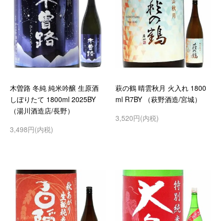
木曽路 冬純 純米吟醸 生原酒
萩の鶴 晴雲秋月 火入れ 1800
しぼりたて 1800ml 2025BY
ml R7BY （萩野酒造/宮城）
（湯川酒造店/長野）
3,520円(内税)
3,498円(内税)