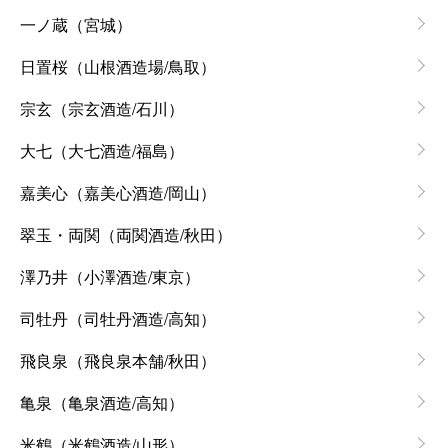
一ノ蔵（宮城）
日置桜（山根酒造場/鳥取）
宗玄（宗玄酒造/石川）
大七（大七酒造/福島）
嘉美心（嘉美心酒造/岡山）
翠玉・両関（両関酒造/秋田）
澤乃井（小澤酒造/東京）
司牡丹（司牡丹酒造/高知）
飛良泉（飛良泉本舗/秋田）
亀泉（亀泉酒造/高知）
米鶴（米鶴酒造/山形）