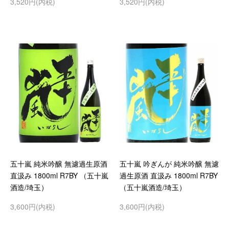
3,520円(内税)
3,520円(内税)
五十嵐 純米吟醸 無濾過生原酒
五十嵐 吟ぎんが 純米吟醸 無濾
直汲み 1800ml R7BY （五十嵐
過生原酒 直汲み 1800ml R7BY
酒造/埼玉）
（五十嵐酒造/埼玉）
3,600円(内税)
3,600円(内税)