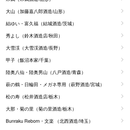
大山（加藤嘉八郎酒造/山形）
結ゆい・富久福（結城酒造/茨城）
秀よし（鈴木酒造店/秋田）
大雪渓（大雪渓酒造/長野）
甲子（飯沼本家/千葉）
陸奥八仙・陸奥男山（八戸酒造/青森）
萩の鶴・日輪田・メガネ専用（萩野酒造/宮城）
松の寿（松井酒造店/栃木）
大那・菊の里（菊の里酒造/栃木）
Bunraku Reborn・文楽 （北西酒造/埼玉）