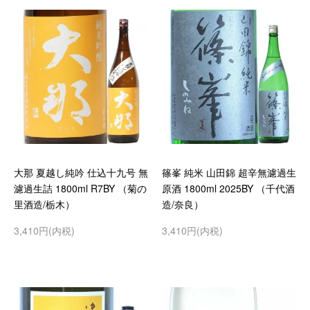
大那 夏越し純吟 仕込十九号 無
篠峯 純米 山田錦 超辛無濾過生
濾過生詰 1800ml R7BY （菊の
原酒 1800ml 2025BY （千代酒
里酒造/栃木）
造/奈良）
3,410円(内税)
3,410円(内税)