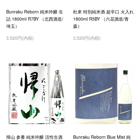
Bunraku Reborn 純米吟醸 生
杜來 特別純米酒 超辛口 火入れ
詰 1800ml R7BY （北西酒造/
1800ml R5BY （六花酒造/青
埼玉）
森）
3,520円(内税)
3,520円(内税)
帰山 参番 純米吟醸 活性生酒
Bunraku Reborn Blue Mist 純