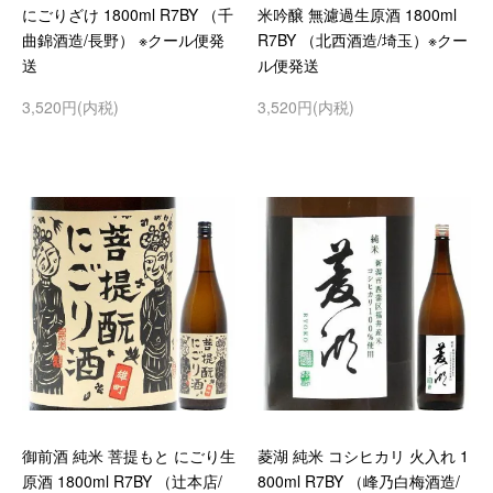
にごりざけ 1800ml R7BY （千
米吟醸 無濾過生原酒 1800ml
曲錦酒造/長野） ※クール便発
R7BY （北西酒造/埼玉）※クー
送
ル便発送
3,520円(内税)
3,520円(内税)
御前酒 純米 菩提もと にごり生
菱湖 純米 コシヒカリ 火入れ 1
原酒 1800ml R7BY （辻本店/
800ml R7BY （峰乃白梅酒造/