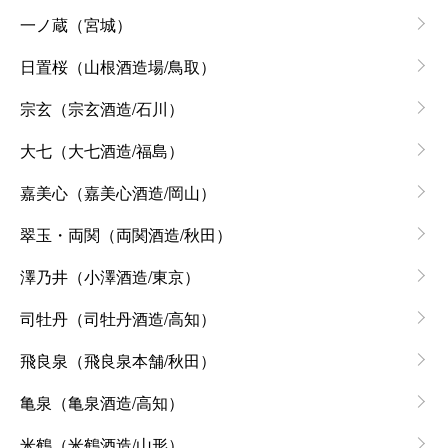
一ノ蔵（宮城）
日置桜（山根酒造場/鳥取）
宗玄（宗玄酒造/石川）
大七（大七酒造/福島）
嘉美心（嘉美心酒造/岡山）
翠玉・両関（両関酒造/秋田）
澤乃井（小澤酒造/東京）
司牡丹（司牡丹酒造/高知）
飛良泉（飛良泉本舗/秋田）
亀泉（亀泉酒造/高知）
米鶴（米鶴酒造/山形）