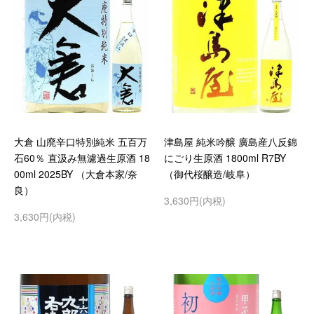
大倉 山廃辛口特別純米 五百万
津島屋 純米吟醸 廣島産八反錦
石60％ 直汲み無濾過生原酒 18
にごり生原酒 1800ml R7BY
00ml 2025BY （大倉本家/奈
（御代桜醸造/岐阜）
良）
3,630円(内税)
3,630円(内税)