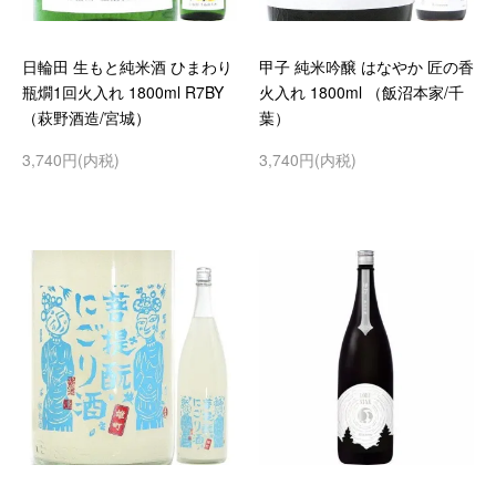
日輪田 生もと純米酒 ひまわり
甲子 純米吟醸 はなやか 匠の香
瓶燗1回火入れ 1800ml R7BY
火入れ 1800ml （飯沼本家/千
（萩野酒造/宮城）
葉）
3,740円(内税)
3,740円(内税)